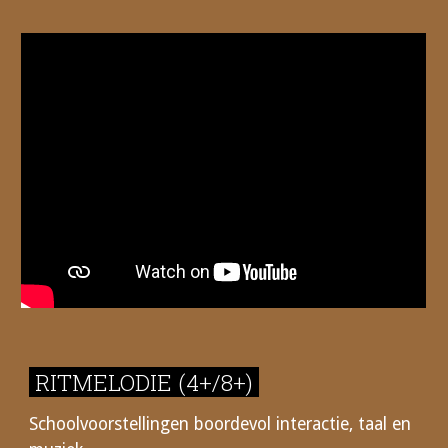
RITMELODIE
(4+/8+)
S
choolvoorstellingen boordevol interactie, taal en