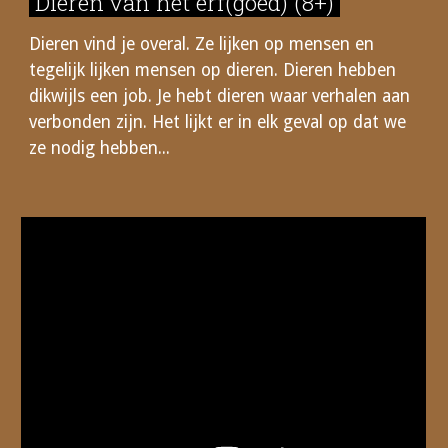
Dieren van het erf(goed) (
8+
)
Dieren vind je overal. Ze lijken op mensen en
tegelijk lijken mensen op dieren. Dieren hebben
dikwijls een job. Je hebt dieren waar verhalen aan
verbonden zijn. Het lijkt er in elk geval op dat we
ze nodig hebben...